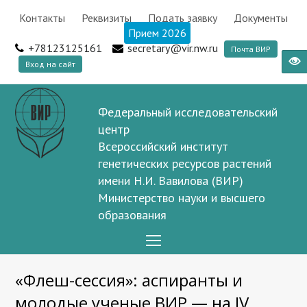
Контакты
Реквизиты
Подать заявку
Документы
Прием 2026
+78123125161
secretary@vir.nw.ru
Почта ВИР
Вход на сайт
Федеральный исследовательский
центр
Всероссийский институт
генетических ресурсов растений
имени Н.И. Вавилова (ВИР)
Министерство науки и высшего
образования
Open
Mobile
«Флеш-сессия»: аспиранты и
Menu
молодые ученые ВИР — на IV