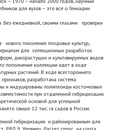
пох – 1970 – начало 2000 годов, научный
бников для вузов – это всё о Геннадии
и. Без ежедневной, своими глазами проверки
в нового поколения плодовых культур,
атериалом для селекционных разработок
 форм, дикорастущих и культивируемых видов
го пополнение коллекции идет в ходе
турных растений. В ходе всестороннего
 признаков, разработана система
ны и индуцированы полиплоиды косточковых
совместимости при отдаленной гибридизации.
оретической основой для успешной
анято свыше 12 тыс. га садов в России.
ленной гибридизации и районированным для
т, РВЛ 9, Упрямец. Растет спрос на сорта