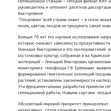
селекционной станции – сегодня филиал ВИР им
руководитель и оппонент десятков диссертаций
Викторовиче.
“Плодовики” всей страны знают – в сезон акад
почек, цветов, плодов не придумать самое ново
Больше 70 лет его научные исследования напр
которые снижают зависимость продуктивности
Геннадия Викторовича и его последователей я
косточковых культур, собранная в на Крымско
экспедиций – Геннадий Викторович организова
мониторинга генофонда Г.В. Ереминым выявлен
формирования генетических коллекций плодовы
растений, установлены закономерности наслед
Эти фундаментальные разработки принесли сег
селекционной работы. Новыми сортами плодовых 
Абсолютный мировой приоритет принадлежит с
интенсивных садов клоновым подвоям косточков