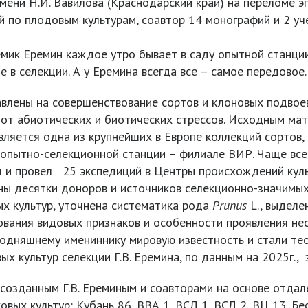
ени Н.И. Вавилова (Краснодарский край) на переломе э
 по плодовым культурам, соавтор 14 монографий и 2 уче
емик Еремин каждое утро бывает в саду опытной станци
е в селекции. А у Еремина всегда все – самое передовое.
авлены на совершенствование сортов и клоновых подвое
 от абиотических и биотических стрессов. Исходным м
вляется одна из крупнейших в Европе коллекций сортов,
й опытно-селекционной станции – филиале ВИР. Чаще все
л и провел 25 экспедиций в Центры происхождений куль
ы десятки доноров и источников селекционно-значимых
х культур, уточнена систематика рода
Prunus
L., выделе
ования видовых признаков и особенности проявления не
одняшнему имениннику мировую известность и стали те
культур селекции Г.В. Еремина, по данным на 2025г., з
озданным Г.В. Ереминым и соавторами на основе отда
ых культур: Кубань 86, ВВА 1, ВСЛ 1, ВСЛ 2, ВЦ 13, Бес