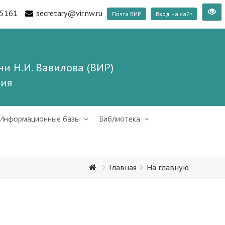
5161
secretary@vir.nw.ru
Почта ВИР
Вход на сайт
и Н.И. Вавилова (ВИР)
ния
Информационные базы
Библиотека
Главная
На главную