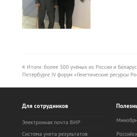
previous
Итоги: более 300 учёных из России и Беларус
Петербурге IV форум «Генетические ресурсы Ро
post:
Для сотрудников
Полезн
Минобрн
Электронная почта ВИР
Система учета результатов
Российс