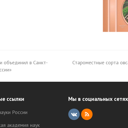
и объединил в Санкт-
Староместные сорта овс
next
ссии»
post:
ые ссылки
Мы в социальных сетях
ауки России
V
R
кая академия наук
K
S