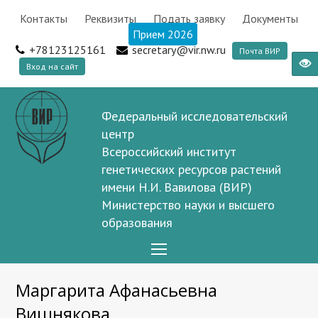
Контакты
Реквизиты
Подать заявку
Документы
Прием 2026
+78123125161
secretary@vir.nw.ru
Почта ВИР
Вход на сайт
Федеральный исследовательский
центр
Всероссийский институт
генетических ресурсов растений
имени Н.И. Вавилова (ВИР)
Министерство науки и высшего
образования
Open
Mobile
Маргарита Афанасьевна
Menu
Вишнякова