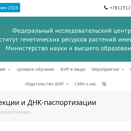
ием 2026
+7812312
Федеральный исследовательский центр
ститут генетических ресурсов растений имен
Министерство науки и высшего образова
ние
Целевое обучение
ВИР в лицах
Мероприятия
Издательство ВИР
СМИ о нас
екции и ДНК-паспортизации
паспортизации