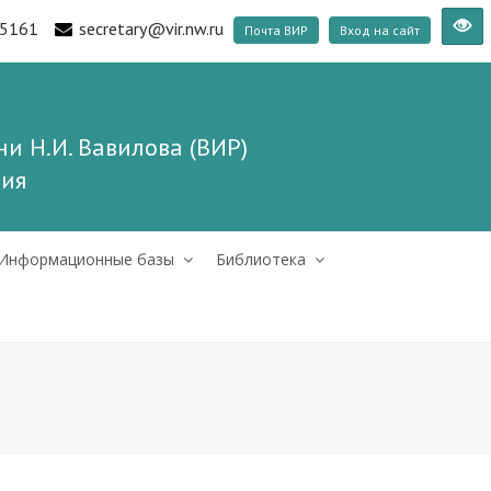
5161
secretary@vir.nw.ru
Почта ВИР
Вход на сайт
и Н.И. Вавилова (ВИР)
ния
Информационные базы
Библиотека