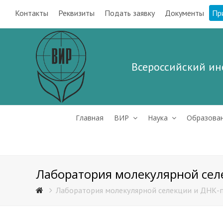
Контакты
Реквизиты
Подать заявку
Документы
Пр
Всероссийский ин
Главная
ВИР
Наука
Образова
Лаборатория молекулярной сел
Лаборатория молекулярной селекции и ДНК-