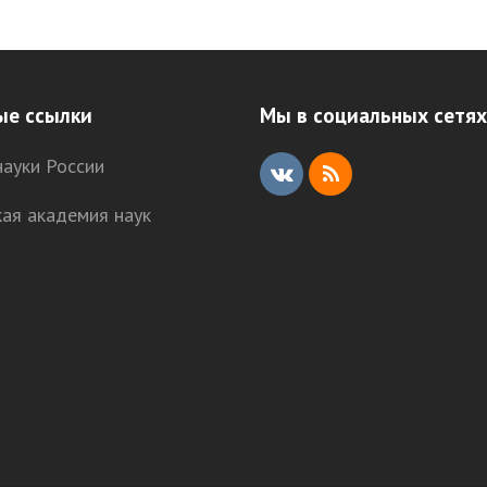
ые ссылки
Мы в социальных сетях
ауки России
V
R
кая академия наук
K
S
S