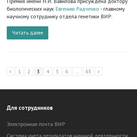
Премия имени Н.И. Вавилова присуждена доктору
биологических наук
Евгению Радченко
- главному
научному сотруднику отдела генетики ВИР.
Читать далее
Page
1
Page
2
Page
3
Page
4
Page
5
Page
6
…
Page
63
Предыдущий
Следующий
Для сотрудников
Электронная почта ВИР
Система учета результатов научной деятельности