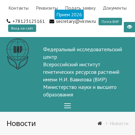
Контакты
Реквизиты
Подать заявку
Документы
Прием 2026
+78123125161
secretary@vir.nw.ru
Почта ВИР
Вход на сайт
Федеральный исследовательский
центр
Всероссийский институт
генетических ресурсов растений
имени Н.И. Вавилова (ВИР)
Министерство науки и высшего
образования
Open
Mobile
Новости
Menu
Новости