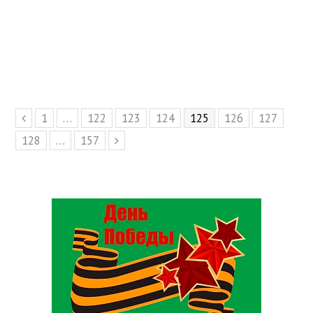
Page
1
…
Page
122
Page
123
Page
124
Page
125
Page
126
Page
127
Предыдущий
Page
128
…
Page
157
Следующий