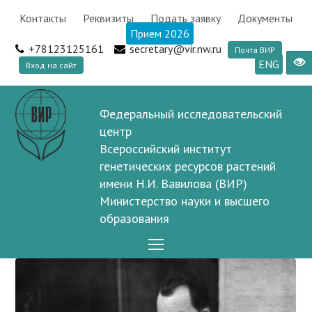
Контакты
Реквизиты
Подать заявку
Документы
Прием 2026
+78123125161
secretary@vir.nw.ru
Почта ВИР
ENG
Вход на сайт
Федеральный исследовательский
центр
Всероссийский институт
генетических ресурсов растений
имени Н.И. Вавилова (ВИР)
Министерство науки и высшего
образования
Open
Mobile
Menu