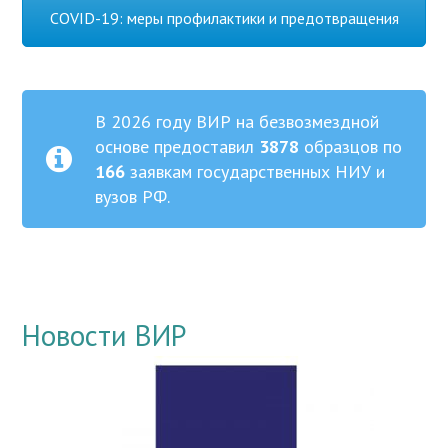
COVID-19: меры профилактики и предотвращения
В 2026 году ВИР на безвозмездной
основе предоставил
3878
образцов по
166
заявкам государственных НИУ и
вузов РФ.
Новости ВИР