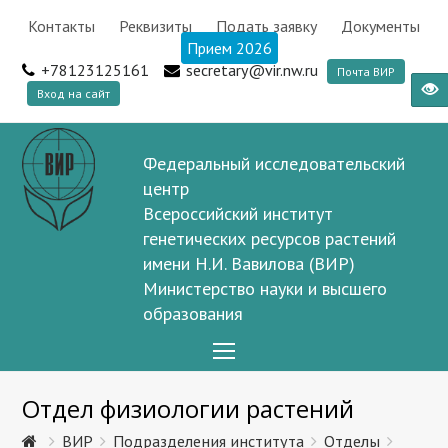
Контакты
Реквизиты
Подать заявку
Документы
Прием 2026
+78123125161
secretary@vir.nw.ru
Почта ВИР
Вход на сайт
Федеральный исследовательский
центр
Всероссийский институт
генетических ресурсов растений
имени Н.И. Вавилова (ВИР)
Министерство науки и высшего
образования
Open
Mobile
Отдел физиологии растений
Menu
ВИР
Подразделения института
Отделы