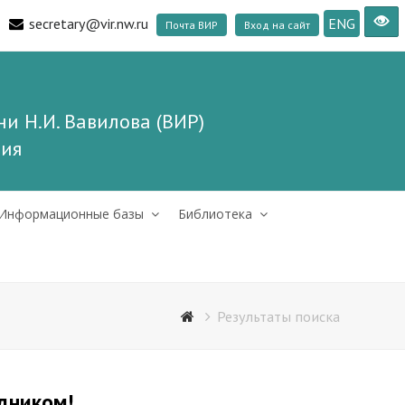
secretary@vir.nw.ru
ENG
Почта ВИР
Вход на сайт
и Н.И. Вавилова (ВИР)
ния
Информационные базы
Библиотека
Результаты поиска
здником!