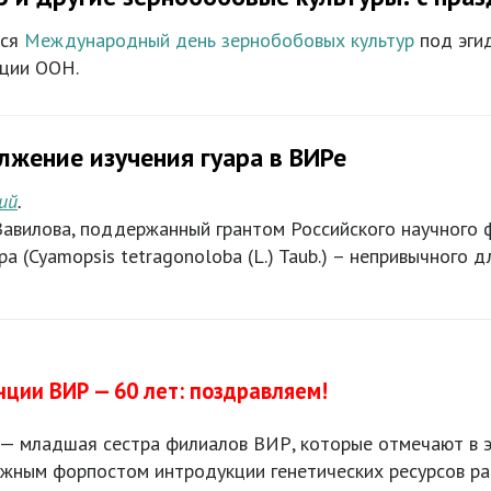
тся
Международный день зернобобовых культур
под эги
ации ООН.
жение изучения гуара в ВИРе
ий
.
авилова, поддержанный грантом Российского научного 
а (Cyamopsis tetragonolоba (L.) Taub.) – непривычного 
ции ВИР — 60 лет: поздравляем!
— младшая сестра филиалов ВИР, которые отмечают в эт
 южным форпостом интродукции генетических ресурсов р