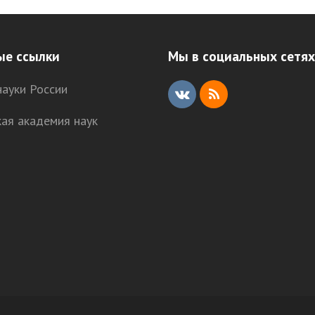
ые ссылки
Мы в социальных сетях
ауки России
V
R
кая академия наук
K
S
S