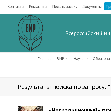
Контакты
Реквизиты
Подать заявку
Документы
Пр
Всероссийский ин
Главная
ВИР
Наука
Образова
Результаты поиска по запросу: "
«Нетрадиционный» гуар