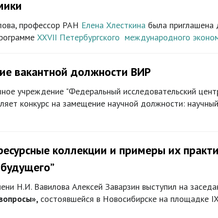
мики
лова, профессор РАН
Елена Хлесткина
была приглашена д
программе
XXVII Петербургского международного эконо
ние вакантной должности ВИР
ное учреждение "Федеральный исследовательский центр
вляет конкурс на замещение научной должности: научный
ресурсные коллекции и примеры их практи
 будущего”
ни Н.И. Вавилова Алексей Заварзин выступил на заседа
вопросы»,
состоявшейся в Новосибирске на площадке I