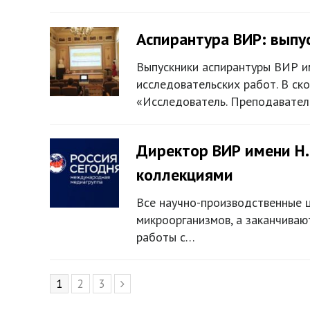
Аспирантура ВИР: выпу
Выпускники аспирантуры ВИР и
исследовательских работ. В ск
«Исследователь. Преподавател
Директор ВИР имени Н.
коллекциями
Все научно-производственные 
микроорганизмов, а заканчиваю
работы с…
Page
1
Page
2
Page
3
Следующий