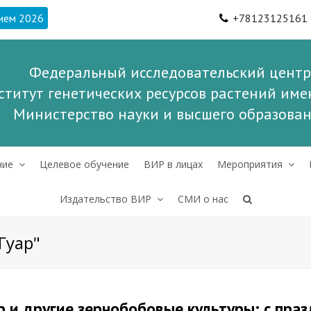
ием 2026
+78123125161
Федеральный исследовательский центр
ститут генетических ресурсов растений имен
Министерство науки и высшего образова
ние
Целевое обучение
ВИР в лицах
Мероприятия
Издательство ВИР
СМИ о нас
Гуар"
 и другие зернобобовые культуры: с пра