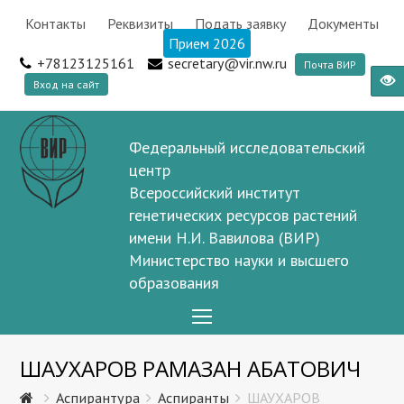
Контакты
Реквизиты
Подать заявку
Документы
Прием 2026
+78123125161
secretary@vir.nw.ru
Почта ВИР
Вход на сайт
Федеральный исследовательский
центр
Всероссийский институт
генетических ресурсов растений
имени Н.И. Вавилова (ВИР)
Министерство науки и высшего
образования
Open
Mobile
ШАУХАРОВ РАМАЗАН АБАТОВИЧ
Menu
Аспирантура
Аспиранты
ШАУХАРОВ