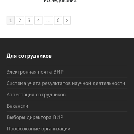
исследований.
Page
1
Page
2
Page
3
Page
4
…
Page
6
Следующий
Для сотрудников
Электронная почта ВИР
Система учета результатов научной деятельности
Аттестация сотрудников
Вакансии
Выборы директора ВИР
Профсоюзные организации