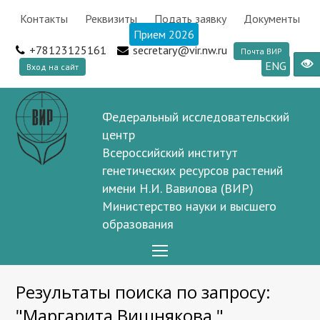
Контакты
Реквизиты
Подать заявку
Документы
Прием 2026
+78123125161
secretary@vir.nw.ru
Почта ВИР
ENG
Вход на сайт
Федеральный исследовательский
центр
Всероссийский институт
генетических ресурсов растений
имени Н.И. Вавилова (ВИР)
Министерство науки и высшего
образования
Open
Mobile
Результаты поиска по запросу:
Menu
"Маргарита Вишнякова "