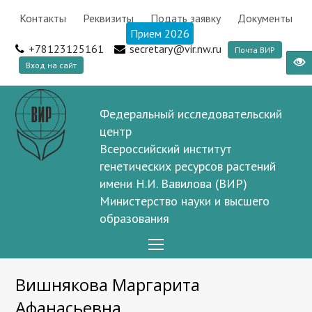
Контакты
Реквизиты
Подать заявку
Документы
Прием 2026
+78123125161
secretary@vir.nw.ru
Почта ВИР
Вход на сайт
Федеральный исследовательский
центр
Всероссийский институт
генетических ресурсов растений
имени Н.И. Вавилова (ВИР)
Министерство науки и высшего
образования
Open
Mobile
Вишнякова Маргарита
Menu
Афанасьевна