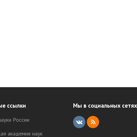
ые ссылки
Мы в социальных сетях
ауки России
V
R
кая академия наук
K
S