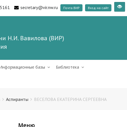
5161
secretary@vir.nw.ru
Почта ВИР
Вход на сайт
и Н.И. Вавилова (ВИР)
ния
Информационные базы
Библиотека
а
Аспиранты
ВЕСЕЛОВА ЕКАТЕРИНА СЕРГЕЕВНА
Меню