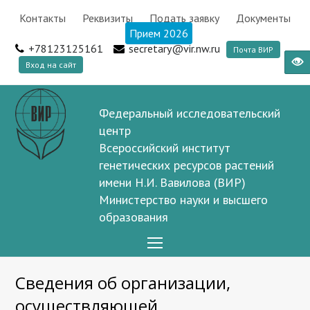
Контакты
Реквизиты
Подать заявку
Документы
Прием 2026
+78123125161
secretary@vir.nw.ru
Почта ВИР
Вход на сайт
Федеральный исследовательский
центр
Всероссийский институт
генетических ресурсов растений
имени Н.И. Вавилова (ВИР)
Министерство науки и высшего
образования
Open
Mobile
Сведения об организации,
Menu
осуществляющей