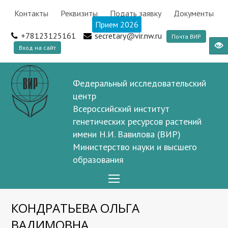
Контакты
Реквизиты
Подать заявку
Документы
Прием 2026
+78123125161
secretary@vir.nw.ru
Почта ВИР
Вход на сайт
Федеральный исследовательский
центр
Всероссийский институт
генетических ресурсов растений
имени Н.И. Вавилова (ВИР)
Министерство науки и высшего
образования
Open
Mobile
КОНДРАТЬЕВА ОЛЬГА
Menu
ВАДИМОВНА