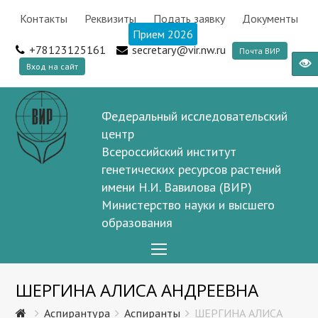
Контакты
Реквизиты
Подать заявку
Документы
Прием 2026
+78123125161
secretary@vir.nw.ru
Почта ВИР
Вход на сайт
Федеральный исследовательский
центр
Всероссийский институт
генетических ресурсов растений
имени Н.И. Вавилова (ВИР)
Министерство науки и высшего
образования
Open
Mobile
ШЕРГИНА АЛИСА АНДРЕЕВНА
Menu
Аспирантура
Аспиранты
ШЕРГИНА АЛИСА