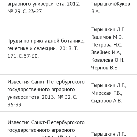
аграрного университета. 2012.
ТырышкинЖуков
№ 29. С. 23-27.
В.А.
Тырышкин Л.Г
Гашимов М.Э.
Труды по прикладной ботанике,
Петрова Н.С.
генетике и селекции. 2013. Т.
Звейнек И.А,
171. С. 57-60.
Ковалева О.Н.
Чернов В.Е
Известия Санкт-Петербургского
Тырышкин Л.Г.,
государственного аграрного
Мирская Г.В.,
университета. 2013. № 32. С.
Сидоров А.В.
36-39.
Известия Санкт-Петербургского
государственного аграрного
Тырышкин Л.Г..