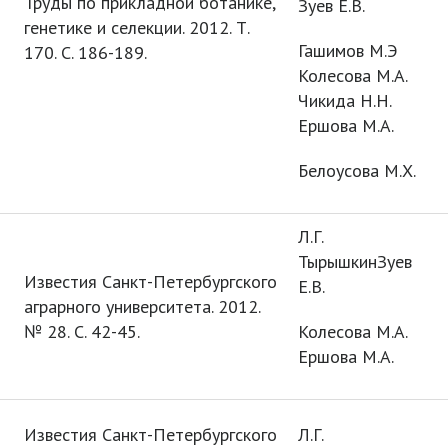
Труды по прикладной ботанике,
Зуев Е.В.
генетике и селекции. 2012. Т.
Гашимов М.Э
170. С. 186-189.
Колесова М.А.
Чикида Н.Н.
Ершова М.А.
Белоусова М.Х.
Л.Г.
ТырышкинЗуев
Известия Санкт-Петербургского
Е.В.
аграрного университета. 2012.
№ 28. С. 42-45.
Колесова М.А.
Ершова М.А.
Известия Санкт-Петербургского
Л.Г.