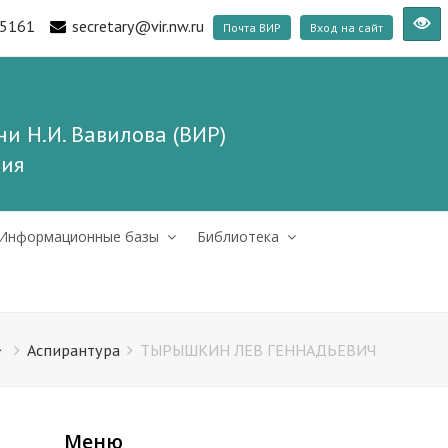
5161
secretary@vir.nw.ru
Почта ВИР
Вход на сайт
и Н.И. Вавилова (ВИР)
ния
Информационные базы
Библиотека
Аспирантура
ТЫРЫШКИН ЛЕВ ГЕННАДЬЕВИЧ
Меню