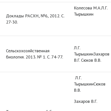
Колесова М.А.Л.Г.
Тырышкин
Доклады РАСХН, №6, 2012. С.
27-30.
Л.Г.
Сельскохозяйственная
ТырышкинЗахаров
биология. 2013. № 1. С. 74-77.
В.Г. Сюков В.В.
Л.Г.
ТырышкинСюков
В.В.
Захаров В.Г.