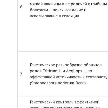
мягкой пшеницы и ее родичей к грибным
6
болезням – поиск, создание и
использование в селекции
Генетическое разнообразие образцов
родов Triticum L. и Aegilops L. по
7
эффективной устойчивости к септориозу
(Stagonospora nodorum Berk.)
Генетический контроль эффективной
устойчивости сомаклонов пшеницы к