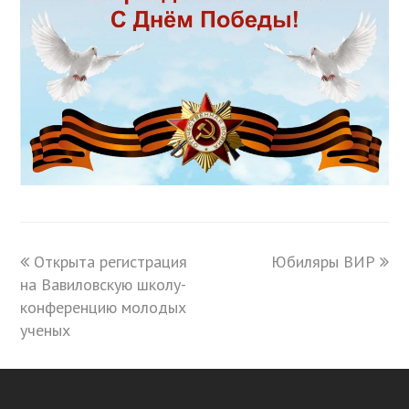
previous
Открыта регистрация
Юбиляры ВИР
next
на Вавиловскую школу-
post:
post:
конференцию молодых
ученых