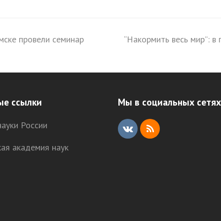
мске провели семинар
“Накормить весь мир”: в
next
post:
ые ссылки
Мы в социальных сетях
ауки России
V
R
кая академия наук
K
S
S