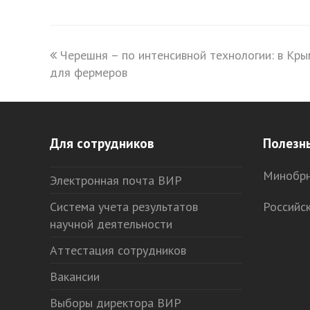
previous
Черешня – по интенсивной технологии: в Кры
для фермеров
post:
Для сотрудников
Полезн
Минобрн
Электронная почта ВИР
Система учета результатов
Российс
научной деятельности
Аттестация сотрудников
Вакансии
Выборы директора ВИР