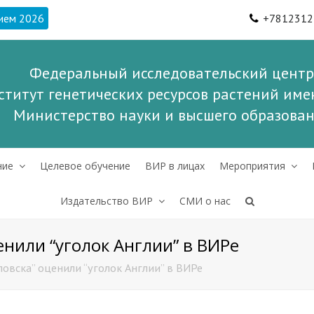
ием 2026
+7812312
Федеральный исследовательский центр
ститут генетических ресурсов растений имен
Министерство науки и высшего образова
ние
Целевое обучение
ВИР в лицах
Мероприятия
Издательство ВИР
СМИ о нас
енили “уголок Англии” в ВИРе
овска” оценили “уголок Англии” в ВИРе