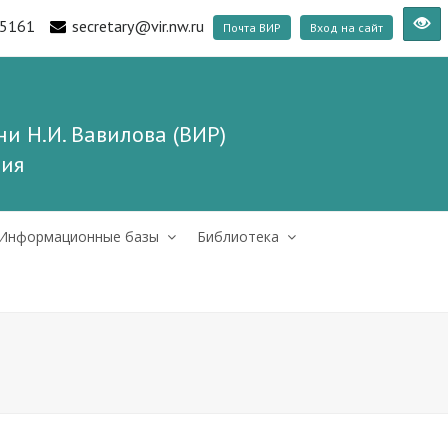
5161
secretary@vir.nw.ru
Почта ВИР
Вход на сайт
и Н.И. Вавилова (ВИР)
ния
Информационные базы
Библиотека