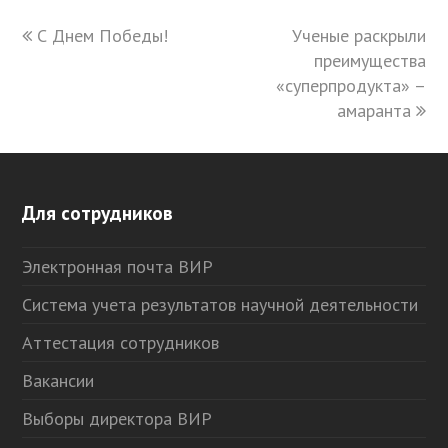
previous
С Днем Победы!
Ученые раскрыли
next
post:
post:
преимущества
«суперпродукта» –
амаранта
Для сотрудников
Электронная почта ВИР
Система учета результатов научной деятельности
Аттестация сотрудников
Вакансии
Выборы директора ВИР