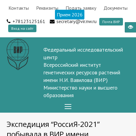
Контакты
Реквизиты
Подать заявку
Документы
Прием 2026
+78123125161
secretary@vir.nw.ru
Почта ВИР
Вход на сайт
Федеральный исследовательский
центр
Всероссийский институт
генетических ресурсов растений
имени Н.И. Вавилова (ВИР)
Министерство науки и высшего
образования
Open
Mobile
Экспедиция “РоссиЯ-2021”
Menu
побывала в ВИР имени