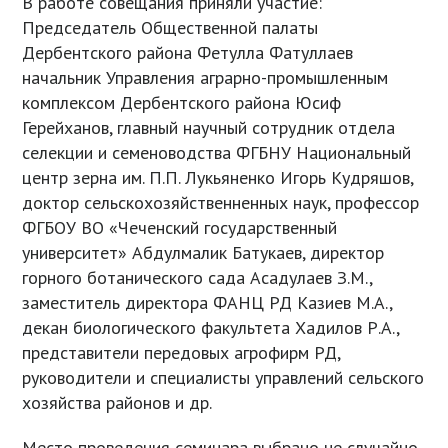
В работе совещания приняли участие:
Председатель Общественной палаты
Дербентского района Фетулла Фатуллаев
начальник Управления аграрно-промышленным
комплексом Дербентского района Юсиф
Герейханов, главный научный сотрудник отдела
селекции и семеноводства ФГБНУ Национальный
центр зерна им. П.П. Лукьяненко Игорь Кудряшов,
доктор сельскохозяйственненных наук, профессор
ФГБОУ ВО «Чеченский государственный
университет» Абдулмалик Батукаев, директор
горного ботанического сада Асадулаев З.М.,
заместитель директора ФАНЦ РД Казиев М.А.,
декан биологического факультета Хадилов Р.А.,
представители передовых агрофирм РД,
руководители и специалисты управлений сельского
хозяйства районов и др.
Место проведения семинара выбрано не случайно.