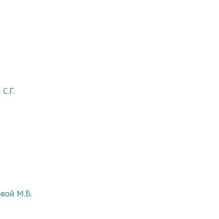
С.Г.
вой М.Б.