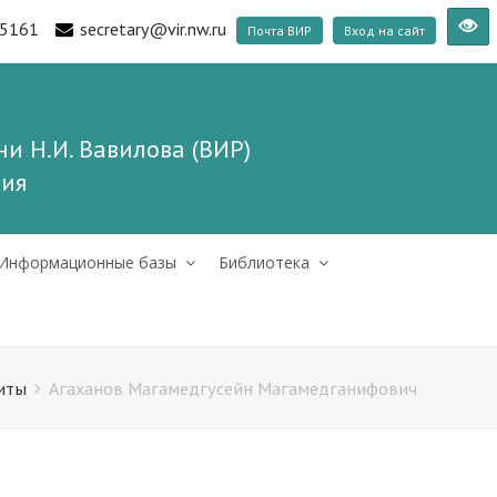
5161
secretary@vir.nw.ru
Почта ВИР
Вход на сайт
и Н.И. Вавилова (ВИР)
ния
Информационные базы
Библиотека
иты
Агаханов Магамедгусейн Магамедганифович