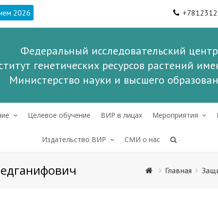
ием 2026
+7812312
Федеральный исследовательский центр
ститут генетических ресурсов растений имен
Министерство науки и высшего образова
ние
Целевое обучение
ВИР в лицах
Мероприятия
Издательство ВИР
СМИ о нас
медганифович
Главная
Защ