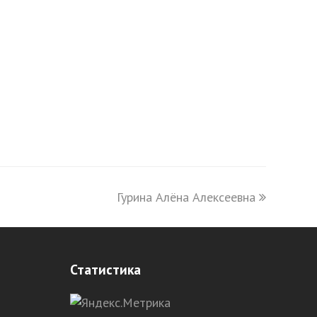
Гурина Алёна Алексеевна
next
post:
Статистика