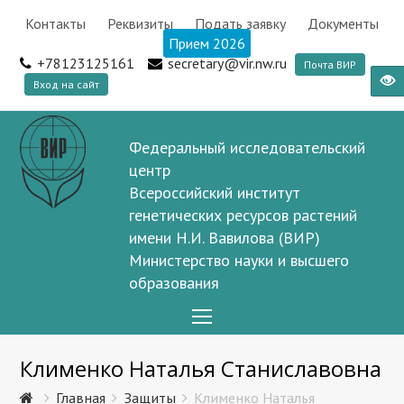
Контакты
Реквизиты
Подать заявку
Документы
Прием 2026
+78123125161
secretary@vir.nw.ru
Почта ВИР
Вход на сайт
Федеральный исследовательский
центр
Всероссийский институт
генетических ресурсов растений
имени Н.И. Вавилова (ВИР)
Министерство науки и высшего
образования
Open
Mobile
Клименко Наталья Станиславовна
Menu
Главная
Защиты
Клименко Наталья