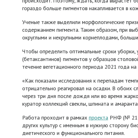
происходит. Поэтому, ждать, когда вырастет б
гораздо больше пигментов накапливается в кожу
Ученые также выделили морфологические приз
содержанием пигмента. Таким образом, при вы
округлыми и некрупными корнеплодами, больши
Чтобы определить оптимальные сроки уборки, 
(бетаксантинов) пигментов у образцов столово
течение вегетационного периода 2021 года на
«Как показали исследования к перепадам темп
отрицательно реагировал на осадки. В обоих с
через три дня после дождя или во время жарк
куратор коллекций свеклы, шпината и амаранта
Работа проходит в рамках
проекта
РНФ (№ 21-6
других культур с именным в нужную сторону б
диетического и функционального питания.