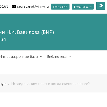
5161
secretary@vir.nw.ru
Почта ВИР
Вход на сайт
и Н.И. Вавилова (ВИР)
ния
Информационные базы
Библиотека
вную
Исследование: какая и когда свекла краснее?