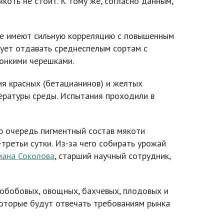
коть не стоит. К тому же, согласно данным,
ые имеют сильную корреляцию с повышенным
дует отдавать среднеспелым сортам с
тонкими черешками.
я красных (бетацианинов) и желтых
пературы среды. Испытания проходили в
ю очередь пигментный состав мякоти
третьи сутки. Из-за чего собирать урожай
иана Соколова
, старший научный сотрудник,
обобовых, овощных, бахчевых, плодовых и
которые будут отвечать требованиям рынка