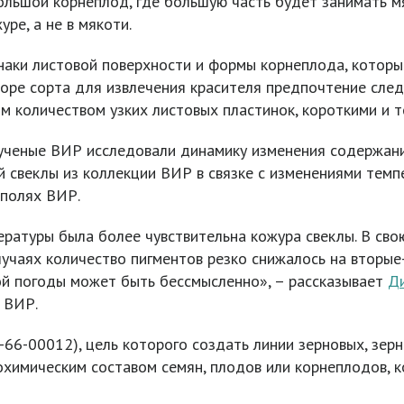
ольшой корнеплод, где большую часть будет занимать мя
ре, а не в мякоти.
наки листовой поверхности и формы корнеплода, котор
боре сорта для извлечения красителя предпочтение сле
м количеством узких листовых пластинок, короткими и 
ученые ВИР исследовали динамику изменения содержани
й свеклы из коллекции ВИР в связке с изменениями тем
 полях ВИР.
ературы была более чувствительна кожура свеклы. В сво
лучаях количество пигментов резко снижалось на вторые-
ой погоды может быть бессмысленно», – рассказывает
Д
 ВИР.
6-00012), цель которого создать линии зерновых, зерн
иохимическим составом семян, плодов или корнеплодов, 