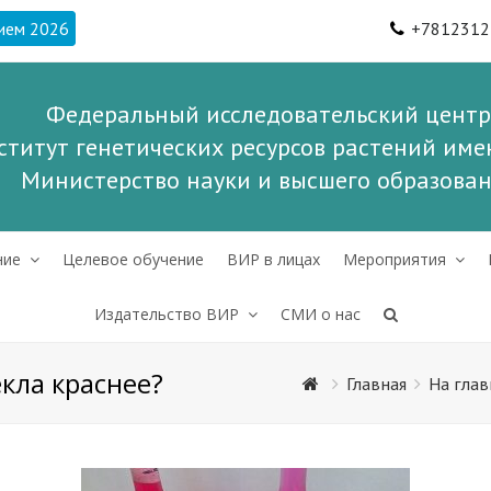
ием 2026
+7812312
Федеральный исследовательский центр
ститут генетических ресурсов растений имен
Министерство науки и высшего образова
ние
Целевое обучение
ВИР в лицах
Мероприятия
Издательство ВИР
СМИ о нас
екла краснее?
Главная
На гла