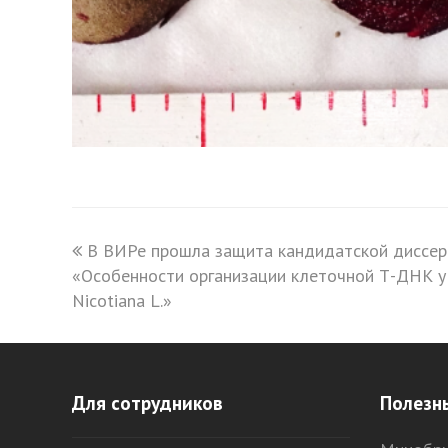
previous
В ВИРе прошла защита кандидатской диссер
«Особенности организации клеточной Т-ДНК у
post:
Nicotiana L.»
Для сотрудников
Полезн