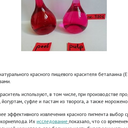
натурального красного пищевого красителя беталаина (
вами.
раситель используют, в том числе, при производстве пр
 йогуртам, суфле и пастам из творога, а также морожен
лее эффективного извлечения красного пигмента выбор с
 корнеплода. Их
исследование
показало, что со времене