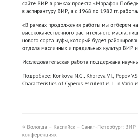
сайте ВИР в рамках проекта «Марафон Победы»
в аспирантуру ВИР, а с 1968 по 1982 гг. рабо
«В рамках продолжения работы мы отберем на
высококачественного растительного масла, пи
нового сорта чуфы, который будет районирован
отдела масличных и прядильных культур ВИР и
Исследовательская работа поддержана научн
Подробнее: Konkova N.G., Khoreva V.I., Popov V.S.,
Characteristics of Cyperus esculentus L. in Vario
previous
Вологда – Каспийск – Санкт-Петербург: ВИР 
конференциях
post: