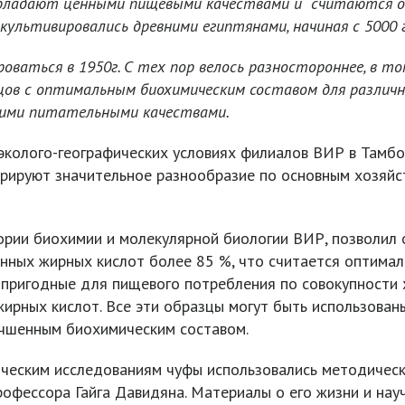
 обладают ценными пищевыми качествами и считаются о
ультивировались древними египтянами, начиная с 5000 г. 
ироваться
в 1950г. С тех пор велось разностороннее, в т
зцов с оптимальным биохимическим составом для различ
кими питательными качествами.
эколого-географических условиях филиалов ВИР в Тамбо
трируют значительное разнообразие по основным хозяй
ории биохимии и молекулярной биологии ВИР, позволил
ных жирных кислот более 85 %, что считается оптимал
 пригодные для пищевого потребления по совокупности 
ирных кислот. Все эти образцы могут быть использован
учшенным биохимическим составом.
ическим исследованиям чуфы использовались методичес
рофессора Гайга Давидяна. Материалы о его жизни и на