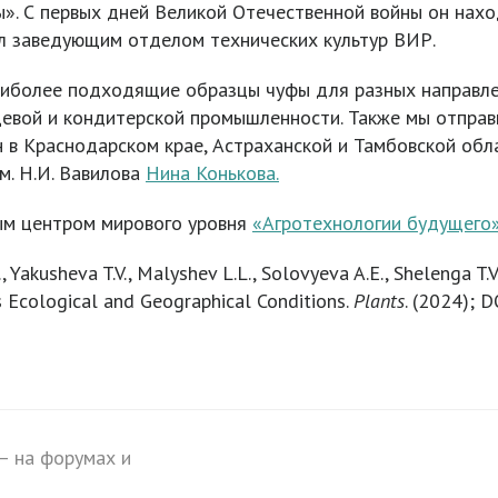
. С первых дней Великой Отечественной войны он наход
тал заведующим отделом технических культур ВИР.
иболее подходящие образцы чуфы для разных направлен
щевой и кондитерской промышленности. Также мы отправи
 в Краснодарском крае, Астраханской и Тамбовской обл
м. Н.И. Вавилова
Нина Конькова.
ым центром мирового уровня
«Агротехнологии будущего»
 Yakusheva T.V., Malyshev L.L., Solovyeva A.E., Shelenga T.V
us Ecological and Geographical Conditions.
Plants
. (2024); 
– на форумах и