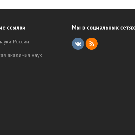
ые ссылки
Мы в социальных сетях
ауки России
V
R
кая академия наук
K
S
S