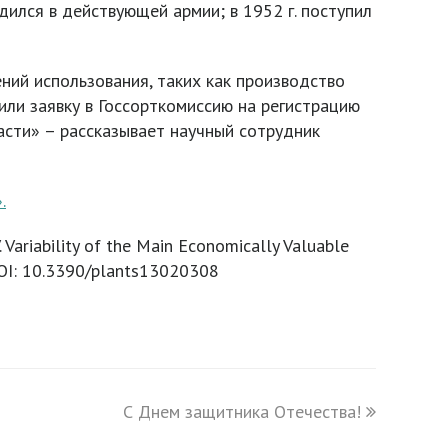
ился в действующей армии; в 1952 г. поступил
ий использования, таких как производство
ли заявку в Госсорткомиссию на регистрацию
асти» – рассказывает научный сотрудник
.
. Variability of the Main Economically Valuable
DOI: 10.3390/plants13020308
С Днем защитника Отечества!
next
post: