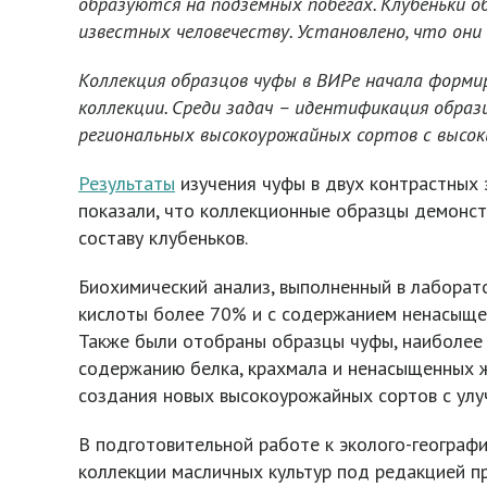
образуются на подземных побегах. Клубеньки
известных человечеству. Установлено, что они к
Коллекция образцов чуфы в ВИРе начала форм
коллекции. Среди задач – идентификация обра
региональных высокоурожайных сортов с высо
Результаты
изучения чуфы в двух контрастных 
показали, что коллекционные образцы демонс
составу клубеньков.
Биохимический анализ, выполненный в лаборат
кислоты более 70% и с содержанием ненасыщен
Также были отобраны образцы чуфы, наиболее
содержанию белка, крахмала и ненасыщенных ж
создания новых высокоурожайных сортов с ул
В подготовительной работе к эколого-географ
коллекции масличных культур под редакцией п