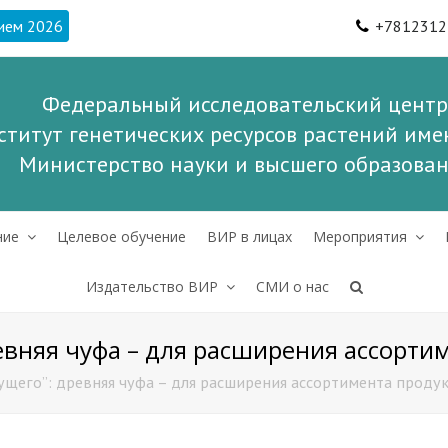
ием 2026
+7812312
Федеральный исследовательский центр
ститут генетических ресурсов растений имен
Министерство науки и высшего образова
ние
Целевое обучение
ВИР в лицах
Мероприятия
Издательство ВИР
СМИ о нас
евняя чуфа – для расширения ассорти
ущего”: древняя чуфа – для расширения ассортимента проду