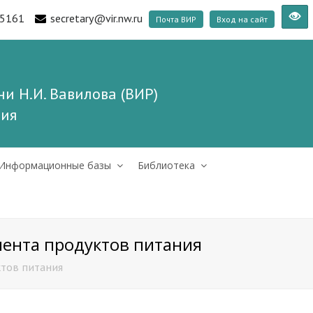
5161
secretary@vir.nw.ru
Почта ВИР
Вход на сайт
и Н.И. Вавилова (ВИР)
ния
Информационные базы
Библиотека
мента продуктов питания
ктов питания