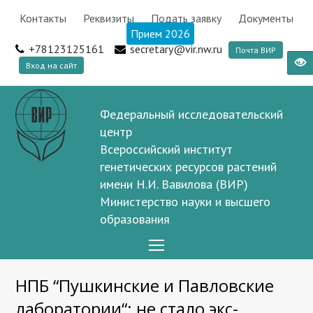
Контакты
Реквизиты
Подать заявку
Документы
Прием 2026
+78123125161
secretary@vir.nw.ru
Почта ВИР
Вход на сайт
Федеральный исследовательский
центр
Всероссийский институт
генетических ресурсов растений
имени Н.И. Вавилова (ВИР)
Министерство науки и высшего
образования
Open
Mobile
НПБ “Пушкинские и Павловские
Menu
лаборатории“: не стало экс-