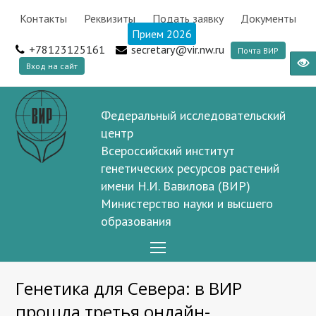
Контакты
Реквизиты
Подать заявку
Документы
Прием 2026
+78123125161
secretary@vir.nw.ru
Почта ВИР
Вход на сайт
Федеральный исследовательский
центр
Всероссийский институт
генетических ресурсов растений
имени Н.И. Вавилова (ВИР)
Министерство науки и высшего
образования
Open
Mobile
Генетика для Севера: в ВИР
Menu
прошла третья онлайн-