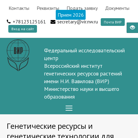
Контакты
Реквизиты
Подать заявку
Документы
Информационное письмо
×
Прием 2026
+78123125161
secretary@vir.nw.ru
Почта ВИР
Вход на сайт
Информационное письмо
Федеральный исследовательский
центр
Всероссийский институт
генетических ресурсов растений
имени Н.И. Вавилова (ВИР)
Министерство науки и высшего
образования
Open
Mobile
Генетические ресурсы и
Menu
генетические технологии для