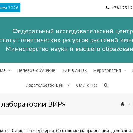
ием 2026
+7812312
Федеральный исследовательский центр
ститут генетических ресурсов растений имен
Министерство науки и высшего образова
ние
Целевое обучение
ВИР в лицах
Мероприятия
Издательство ВИР
СМИ о нас
 лаборатории ВИР»
 км от Санкт-Петербурга. Основные направления деятель