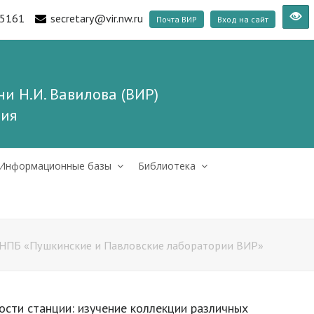
5161
secretary@vir.nw.ru
Почта ВИР
Вход на сайт
и Н.И. Вавилова (ВИР)
ния
Информационные базы
Библиотека
НПБ «Пушкинские и Павловские лаборатории ВИР»
ности станции: изучение коллекции различных