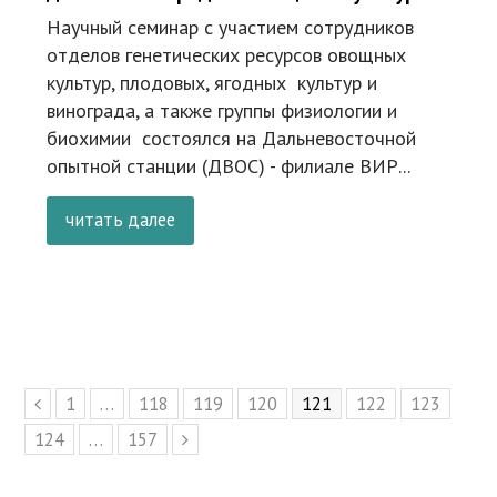
Научный семинар с участием сотрудников
отделов генетических ресурсов овощных
культур, плодовых, ягодных культур и
винограда, а также группы физиологии и
биохимии состоялся на Дальневосточной
опытной станции (ДВОС) - филиале ВИР...
читать далее
Page
1
…
Page
118
Page
119
Page
120
Page
121
Page
122
Page
123
Предыдущий
Page
124
…
Page
157
Следующий