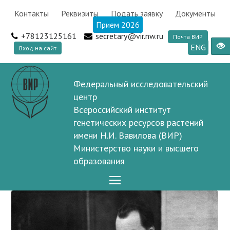
Контакты
Реквизиты
Подать заявку
Документы
Прием 2026
+78123125161
secretary@vir.nw.ru
Почта ВИР
ENG
Вход на сайт
Федеральный исследовательский
центр
Всероссийский институт
генетических ресурсов растений
имени Н.И. Вавилова (ВИР)
Министерство науки и высшего
образования
Open
Mobile
Menu