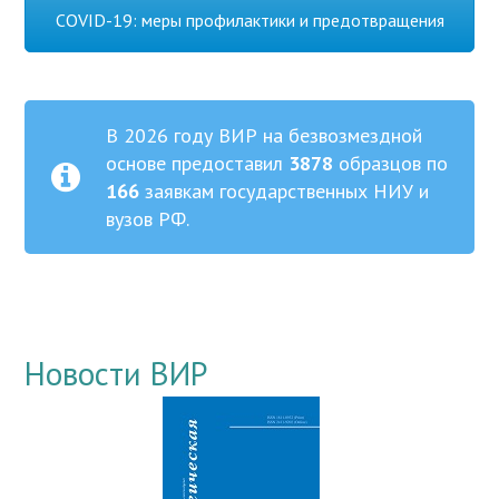
COVID-19: меры профилактики и предотвращения
В 2026 году ВИР на безвозмездной
основе предоставил
3878
образцов по
166
заявкам государственных НИУ и
вузов РФ.
Новости ВИР