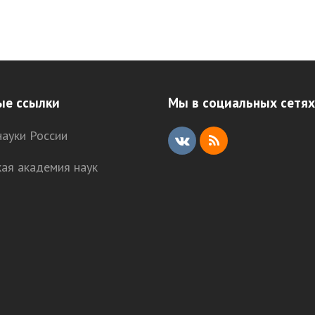
ые ссылки
Мы в социальных сетях
ауки России
V
R
кая академия наук
K
S
S