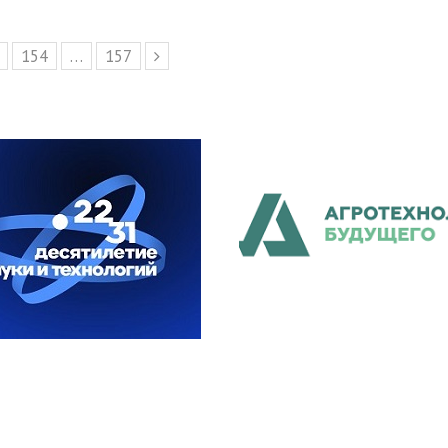
e
Page
154
…
Page
157
Следующий