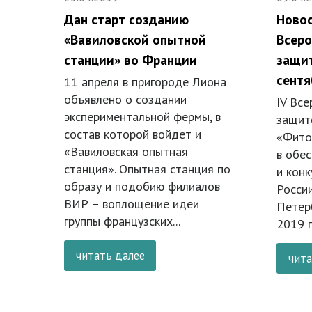
Дан старт созданию
Новос
«Вавиловской опытной
Всеро
станции» во Франции
защит
сентя
11 апреля в пригороде Лиона
объявлено о создании
IV Все
экспериментальной фермы, в
защит
состав которой войдет и
«Фито
«Вавиловская опытная
в обе
станция». Опытная станция по
и кон
образу и подобию филиалов
России
ВИР – воплощение идеи
Петерб
группы французских...
2019 г
читать далее
чита