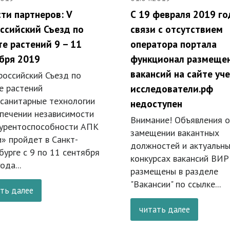
ти партнеров: V
С 19 февраля 2019 го
ссийский Съезд по
связи с отсутствием
е растений 9 – 11
оператора портала
бря 2019
функционал размеще
вакансий на сайте уч
российский Съезд по
е растений
исследователи.рф
санитарные технологии
недоступен
спечении независимости
Внимание! Объявления о
курентоспособности АПК
замещении вакантных
» пройдет в Санкт-
должностей и актуальн
урге с 9 по 11 сентября
конкурсах вакансий ВИР
ода...
размещены в разделе
"Вакансии" по ссылке...
ть далее
читать далее