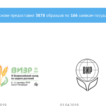
снове предоставил
3878
образцов по
166
заявкам госуд
2019
01.04.2019