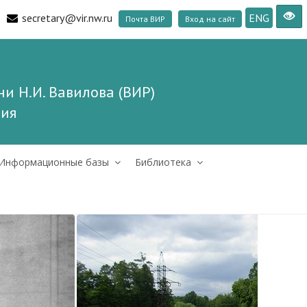
secretary@vir.nw.ru
ENG
Почта ВИР
Вход на сайт
и Н.И. Вавилова (ВИР)
ния
Информационные базы
Библиотека