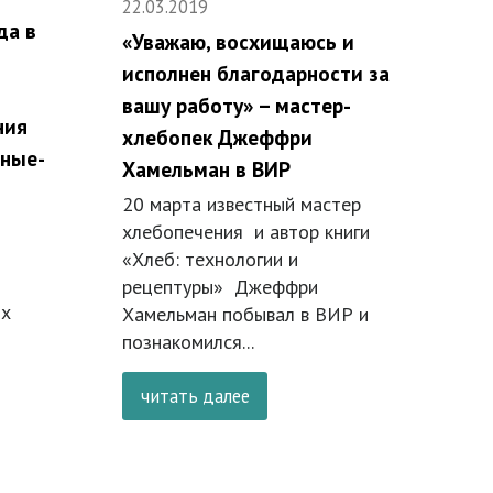
22.03.2019
да в
«Уважаю, восхищаюсь и
исполнен благодарности за
вашу работу» – мастер-
ния
хлебопек Джеффри
еные-
Хамельман в ВИР
20 марта известный мастер
хлебопечения и автор книги
«Хлеб: технологии и
рецептуры» Джеффри
ых
Хамельман побывал в ВИР и
познакомился...
читать далее