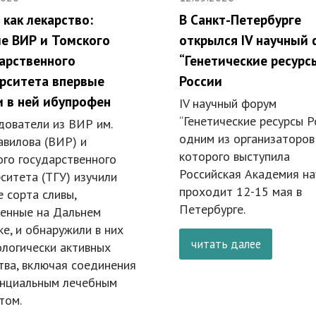
 как лекарство:
В Санкт-Петербурге
е ВИР и Томского
открылся IV научный
арственного
“Генетические ресурс
рситета впервые
России
 в ней ибупрофен
IV научный форум
“Генетические ресурсы Ро
дователи из ВИР им.
одним из организаторов
авилова (ВИР) и
которого выступила
ого государственного
Российская Академия на
ситета (ТГУ) изучили
проходит 12-15 мая в
 сорта сливы,
Петербурге.
енные на Дальнем
е, и обнаружили в них
читать далее
ологически активных
тва, включая соединения
енциальным лечебным
том.