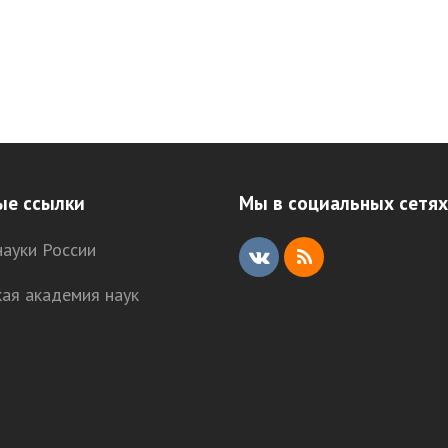
ые ссылки
Мы в социальных сетях
ауки России
V
R
кая академия наук
K
S
S