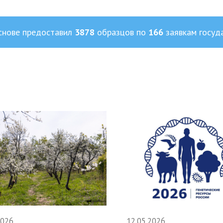
снове предоставил
3878
образцов по
166
заявкам госуд
2026
12.05.2026