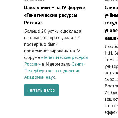
Школьники – на IV форуме
Слива
«Генетические ресурсы
учёны
России»
госуд
униве
Больше 20 устных доклада
школьников прозвучали и 4
нашли
постерных были
Иссле
продемонстрированы на IV
Н.И. В
форуме
«Генетические ресурсы
Томск
России»
в Малом зале
Санкт-
универ
Петербургского отделения
четыре
Академии наук
.
выращ
Восток
читать далее
74 би
вещес
с пот
эффек