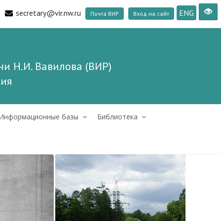
secretary@vir.nw.ru
ENG
Почта ВИР
Вход на сайт
и Н.И. Вавилова (ВИР)
ния
Информационные базы
Библиотека