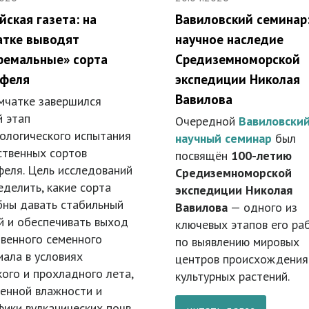
йская газета: на
Вавиловский семинар
атке выводят
научное наследие
ремальные» сорта
Средиземноморской
офеля
экспедиции Николая
Вавилова
мчатке завершился
й этап
Очередной
Вавиловски
кологического испытания
научный семинар
был
ственных сортов
посвящён
100-летию
феля. Цель исследований
Средиземноморской
делить, какие сорта
экспедиции Николая
бны давать стабильный
Вавилова
— одного из
й и обеспечивать выход
ключевых этапов его ра
твенного семенного
по выявлению мировых
иала в условиях
центров происхождения
ого и прохладного лета,
культурных растений.
енной влажности и
ики вулканических почв.