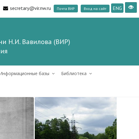
secretary@vir.nw.ru
ENG
Почта ВИР
Вход на сайт
и Н.И. Вавилова (ВИР)
ния
Информационные базы
Библиотека