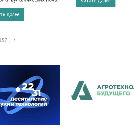
читать далее
ть далее
Page
157
Следующий