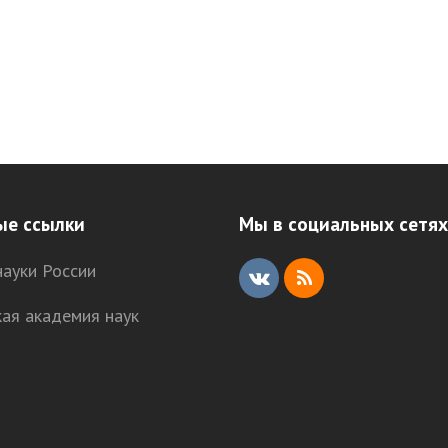
ые ссылки
Мы в социальных сетях
ауки России
V
R
кая академия наук
K
S
S