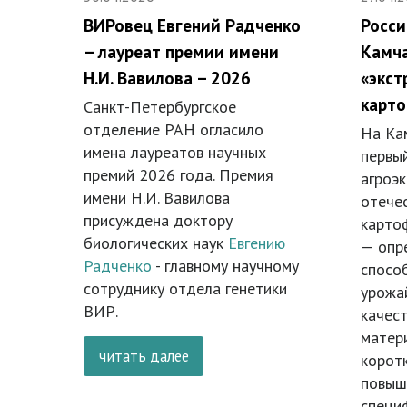
ВИРовец Евгений Радченко
Росси
– лауреат премии имени
Камч
Н.И. Вавилова – 2026
«экст
карт
Санкт-Петербургское
отделение РАН огласило
На Ка
имена лауреатов научных
первы
премий 2026 года. Премия
агроэ
имени Н.И. Вавилова
отече
присуждена доктору
карто
биологических наук
Евгению
— опре
Радченко
- главному научному
спосо
сотруднику отдела генетики
урожа
ВИР.
качес
матер
читать далее
коротк
повыш
специф