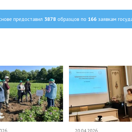
снове предоставил
3878
образцов по
166
заявкам госуд
2026
20.04.2026