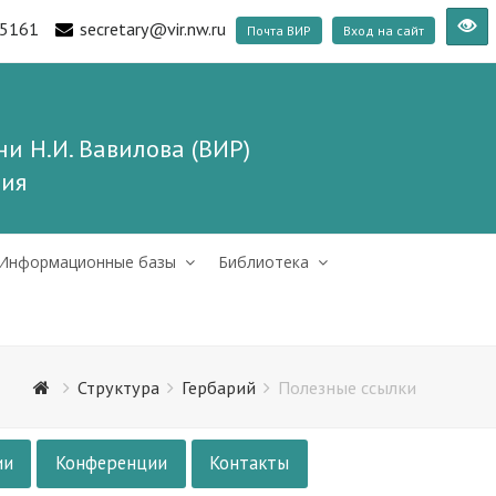
5161
secretary@vir.nw.ru
Почта ВИР
Вход на сайт
и Н.И. Вавилова (ВИР)
ния
Информационные базы
Библиотека
Структура
Гербарий
Полезные ссылки
ии
Конференции
Контакты