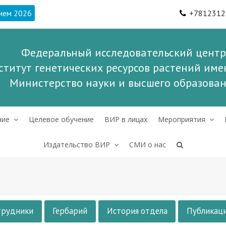
ием 2026
+7812312
Федеральный исследовательский центр
ститут генетических ресурсов растений имен
Министерство науки и высшего образова
ние
Целевое обучение
ВИР в лицах
Мероприятия
Издательство ВИР
СМИ о нас
трудники
Гербарий
История отдела
Публикац