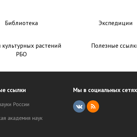
Библиотека
Экспедиции
 культурных растений
Полезные ссылк
РБО
ые ссылки
Мы в социальных сетях
ауки России
V
R
кая академия наук
K
S
S