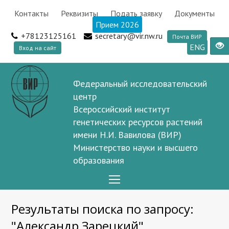
Контакты
Реквизиты
Подать заявку
Документы
Прием 2026
+78123125161
secretary@vir.nw.ru
Почта ВИР
ENG
Вход на сайт
Федеральный исследовательский
центр
Всероссийский институт
генетических ресурсов растений
имени Н.И. Вавилова (ВИР)
Министерство науки и высшего
образования
Open
Mobile
Результаты поиска по запросу:
Menu
"Александр Зарецкий"