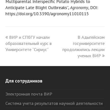
Multiparental Interspecific Potato Hybrids to
Anticipate Late Blight Outbreaks”,
Agronomy
, DOI:
https://doi.org/10.3390/agronomy11010115
previous
ВИР и СПбГУ начали
В Адыгейском
next
образовательный курс в
post:
госуниверситете
post:
Университете “Сириус”
продолжились лекции
ученых ВИР
Для сотрудников
Электронная почта ВИР
Система учета результатов научной деятельности