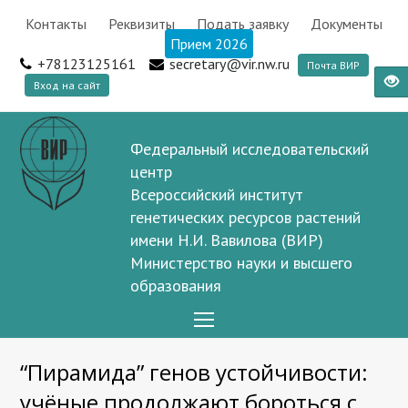
Контакты
Реквизиты
Подать заявку
Документы
Прием 2026
+78123125161
secretary@vir.nw.ru
Почта ВИР
Вход на сайт
Федеральный исследовательский
центр
Всероссийский институт
генетических ресурсов растений
имени Н.И. Вавилова (ВИР)
Министерство науки и высшего
образования
Open
Mobile
“Пирамида” генов устойчивости:
Menu
учёные продолжают бороться с