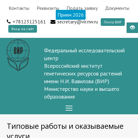
Контакты
Реквизиты
Подать заявку
Документы
Прием 2026
+78123125161
secretary@vir.nw.ru
Почта ВИР
Вход на сайт
Федеральный исследовательский
центр
Всероссийский институт
генетических ресурсов растений
имени Н.И. Вавилова (ВИР)
Министерство науки и высшего
образования
Open
Mobile
Типовые работы и оказываемые
Menu
услуги