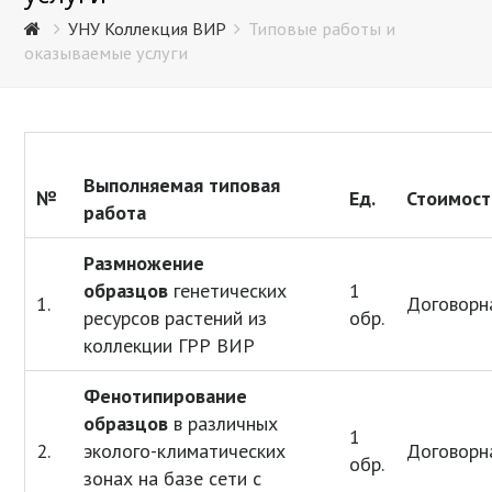
УНУ Коллекция ВИР
Типовые работы и
оказываемые услуги
Выполняемая типовая
№
Ед.
Стоимост
работа
Размножение
образцов
генетических
1
1.
Договорн
ресурсов растений из
обр.
коллекции ГРР ВИР
Фенотипирование
образцов
в различных
1
2.
эколого-климатических
Договорн
обр.
зонах на базе сети с