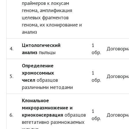
праймеров к локусам
генома, амплификация
целевых фрагментов
генома, их клонирование и
анализ
Цитологический
1
4.
Договорн
анализ
пыльцы
обр.
Определение
хромосомных
1
5.
Договорн
чисел
образцов
обр.
различными методами
Клональное
микроразмножение и
1
6.
криоконсервация
образцов
Договорн
обр.
вегетативно размножаемых