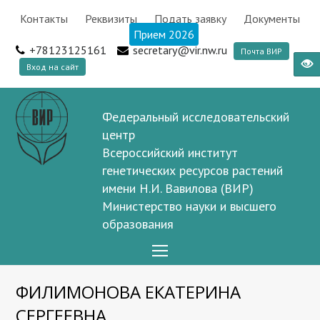
Контакты
Реквизиты
Подать заявку
Документы
Прием 2026
+78123125161
secretary@vir.nw.ru
Почта ВИР
Вход на сайт
Федеральный исследовательский
центр
Всероссийский институт
генетических ресурсов растений
имени Н.И. Вавилова (ВИР)
Министерство науки и высшего
образования
Open
Mobile
ФИЛИМОНОВА ЕКАТЕРИНА
Menu
СЕРГЕЕВНА