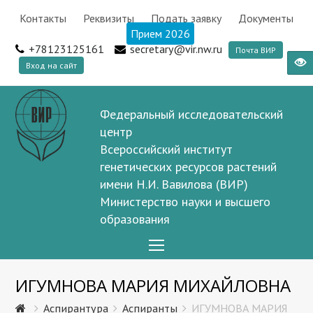
Контакты
Реквизиты
Подать заявку
Документы
Прием 2026
+78123125161
secretary@vir.nw.ru
Почта ВИР
Вход на сайт
Федеральный исследовательский
центр
Всероссийский институт
генетических ресурсов растений
имени Н.И. Вавилова (ВИР)
Министерство науки и высшего
образования
Open
Mobile
ИГУМНОВА МАРИЯ МИХАЙЛОВНА
Menu
Аспирантура
Аспиранты
ИГУМНОВА МАРИЯ