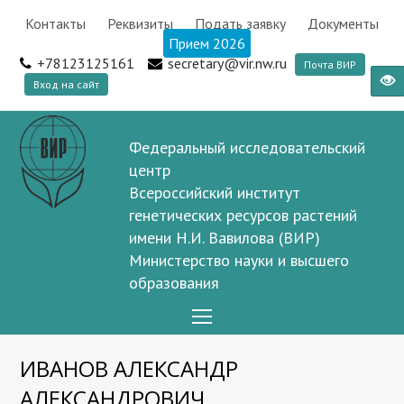
Контакты
Реквизиты
Подать заявку
Документы
Прием 2026
+78123125161
secretary@vir.nw.ru
Почта ВИР
Вход на сайт
Федеральный исследовательский
центр
Всероссийский институт
генетических ресурсов растений
имени Н.И. Вавилова (ВИР)
Министерство науки и высшего
образования
Open
Mobile
ИВАНОВ АЛЕКСАНДР
Menu
АЛЕКСАНДРОВИЧ