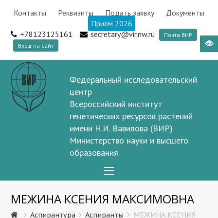
Контакты
Реквизиты
Подать заявку
Документы
Прием 2026
+78123125161
secretary@vir.nw.ru
Почта ВИР
Вход на сайт
Федеральный исследовательский
центр
Всероссийский институт
генетических ресурсов растений
имени Н.И. Вавилова (ВИР)
Министерство науки и высшего
образования
Open
Mobile
МЕЖИНА КСЕНИЯ МАКСИМОВНА
Menu
Аспирантура
Аспиранты
МЕЖИНА КСЕНИЯ