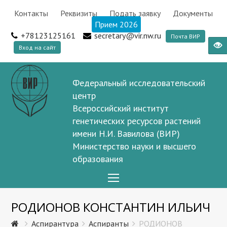
Контакты
Реквизиты
Подать заявку
Документы
Прием 2026
+78123125161
secretary@vir.nw.ru
Почта ВИР
Вход на сайт
Федеральный исследовательский
центр
Всероссийский институт
генетических ресурсов растений
имени Н.И. Вавилова (ВИР)
Министерство науки и высшего
образования
Open
Mobile
РОДИОНОВ КОНСТАНТИН ИЛЬИЧ
Menu
Аспирантура
Аспиранты
РОДИОНОВ