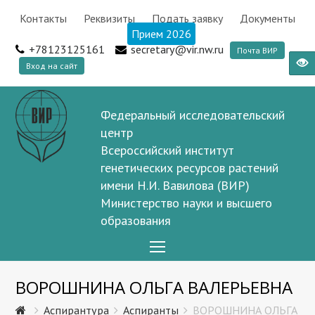
Контакты
Реквизиты
Подать заявку
Документы
Прием 2026
+78123125161
secretary@vir.nw.ru
Почта ВИР
Вход на сайт
Федеральный исследовательский
центр
Всероссийский институт
генетических ресурсов растений
имени Н.И. Вавилова (ВИР)
Министерство науки и высшего
образования
Open
Mobile
ВОРОШНИНА ОЛЬГА ВАЛЕРЬЕВНА
Menu
Аспирантура
Аспиранты
ВОРОШНИНА ОЛЬГА