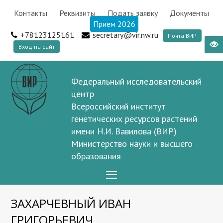
Контакты
Реквизиты
Подать заявку
Документы
Прием 2026
+78123125161
secretary@vir.nw.ru
Почта ВИР
Вход на сайт
Федеральный исследовательский
центр
Всероссийский институт
генетических ресурсов растений
имени Н.И. Вавилова (ВИР)
Министерство науки и высшего
образования
Open
Mobile
ЗАХАРЧЕВНЫЙ ИВАН
Menu
ГРИГОРЬЕВИЧ