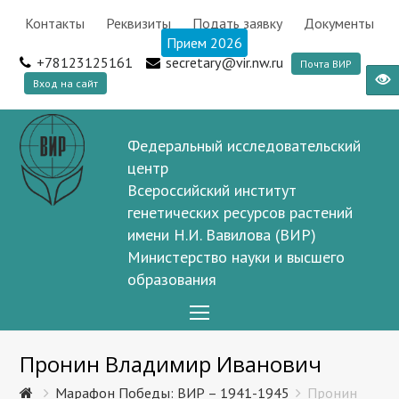
Контакты
Реквизиты
Подать заявку
Документы
Прием 2026
+78123125161
secretary@vir.nw.ru
Почта ВИР
Вход на сайт
Федеральный исследовательский
центр
Всероссийский институт
генетических ресурсов растений
имени Н.И. Вавилова (ВИР)
Министерство науки и высшего
образования
Open
Mobile
Пронин Владимир Иванович
Menu
Марафон Победы: ВИР – 1941-1945
Пронин