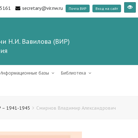
5161
secretary@vir.nw.ru
Почта ВИР
Вход на сайт
и Н.И. Вавилова (ВИР)
ния
Информационные базы
Библиотека
 – 1941-1945
Смирнов Владимир Александрович