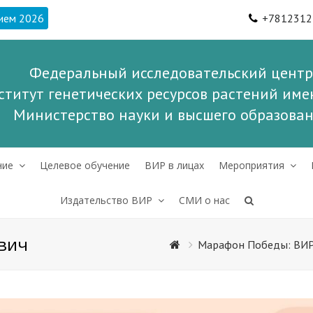
ием 2026
+7812312
Федеральный исследовательский центр
ститут генетических ресурсов растений имен
Министерство науки и высшего образова
ние
Целевое обучение
ВИР в лицах
Мероприятия
Издательство ВИР
СМИ о нас
вич
Марафон Победы: ВИР