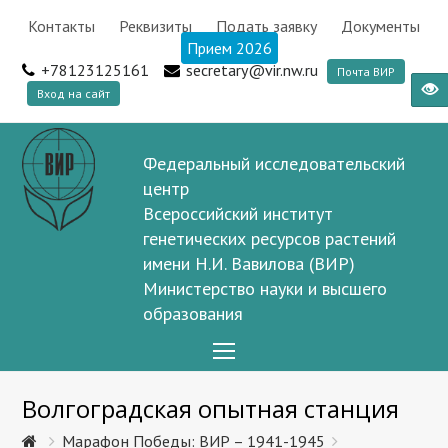
Контакты
Реквизиты
Подать заявку
Документы
Прием 2026
+78123125161
secretary@vir.nw.ru
Почта ВИР
Вход на сайт
Федеральный исследовательский
центр
Всероссийский институт
генетических ресурсов растений
имени Н.И. Вавилова (ВИР)
Министерство науки и высшего
образования
Open
Mobile
Волгоградская опытная станция
Menu
Марафон Победы: ВИР – 1941-1945