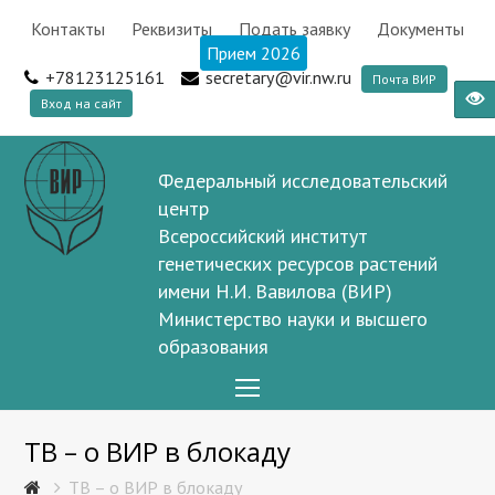
Контакты
Реквизиты
Подать заявку
Документы
Прием 2026
+78123125161
secretary@vir.nw.ru
Почта ВИР
Вход на сайт
Федеральный исследовательский
центр
Всероссийский институт
генетических ресурсов растений
имени Н.И. Вавилова (ВИР)
Министерство науки и высшего
образования
Open
Mobile
ТВ – о ВИР в блокаду
Menu
ТВ – о ВИР в блокаду