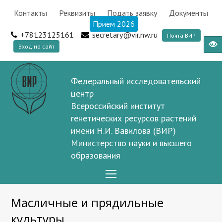
Контакты
Реквизиты
Подать заявку
Документы
Прием 2026
+78123125161
secretary@vir.nw.ru
Почта ВИР
Вход на сайт
Федеральный исследовательский
центр
Всероссийский институт
генетических ресурсов растений
имени Н.И. Вавилова (ВИР)
Министерство науки и высшего
образования
Open
Mobile
Масличные и прядильные
Menu
культуры