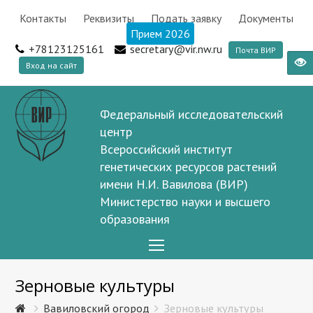
Контакты
Реквизиты
Подать заявку
Документы
Прием 2026
+78123125161
secretary@vir.nw.ru
Почта ВИР
Вход на сайт
Федеральный исследовательский
центр
Всероссийский институт
генетических ресурсов растений
имени Н.И. Вавилова (ВИР)
Министерство науки и высшего
образования
Open
Mobile
Зерновые культуры
Menu
Вавиловский огород
Зерновые культуры