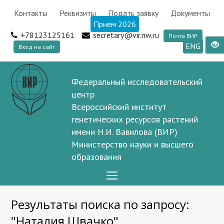
Контакты
Реквизиты
Подать заявку
Документы
Прием 2026
+78123125161
secretary@vir.nw.ru
Почта ВИР
ENG
Вход на сайт
Федеральный исследовательский
центр
Всероссийский институт
генетических ресурсов растений
имени Н.И. Вавилова (ВИР)
Министерство науки и высшего
образования
Open
Mobile
Результаты поиска по запросу:
Menu
"Наталия Швачко"