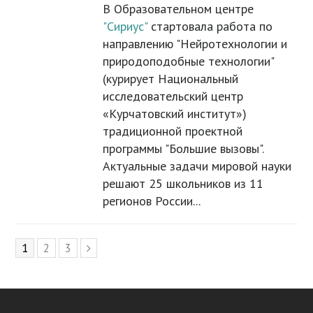
В Образовательном центре
"Сириус"
стартовала работа по
направлению "Нейротехнологии и
природоподобные технологии"
(курирует Национальный
исследовательский центр
«Курчатовский институт»)
традиционной проектной
программы "Большие вызовы".
Актуальные задачи мировой науки
решают 25 школьников из 11
регионов России...
Page
1
Page
2
Page
3
Следующий